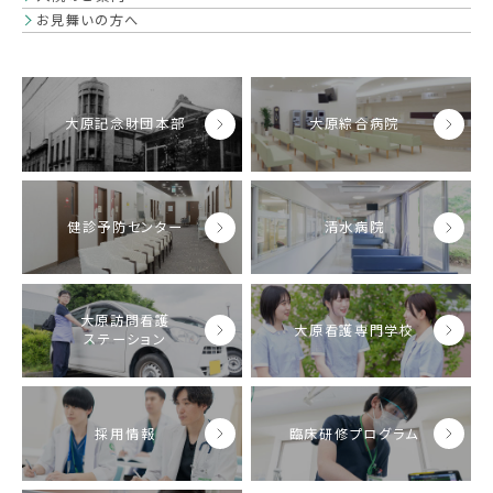
お見舞いの方へ
大原記念財団本部
大原綜合病院
健診予防センター
清水病院
大原訪問看護
大原看護専門学校
ステーション
採用情報
臨床研修プログラム