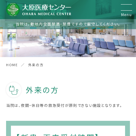
Menu
当院は、敷地内全面禁酒・禁煙ですので厳守してください。
診療科
内科
リハビリテーション科
HOME
外来の方
整形外科
外来の方
精神科・心療内科
当院は、夜間・休日等の救急受付が原則できない施設となります。
外来
入院