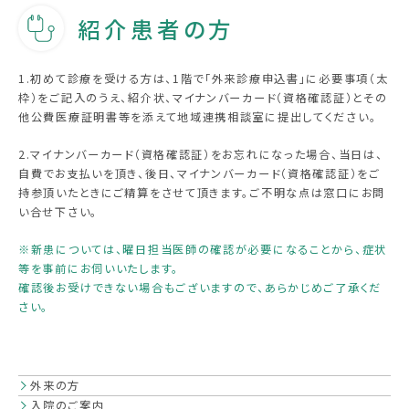
紹介患者の方
地域包括ケア病棟
1.初めて診療を受ける方は、1階で「外来診療申込書」に必要事項（太
地域連携相談室
枠）をご記入のうえ、紹介状、マイナンバーカード（資格確認証）とその
他公費医療証明書等を添えて地域連携相談室に提出してください。
2.マイナンバーカード（資格確認証）をお忘れになった場合、当日は、
当院について
自費でお支払いを頂き、後日、マイナンバーカード（資格確認証）をご
持参頂いたときにご精算をさせて頂きます。ご不明な点は窓口にお問
い合せ下さい。
理念・院長のあいさつ
※新患については、曜日担当医師の確認が必要になることから、症状
病院概要
等を事前にお伺いいたします。
確認後お受けできない場合もございますので、あらかじめご了承くだ
フロアのご案内
さい。
外来の方
入院のご案内