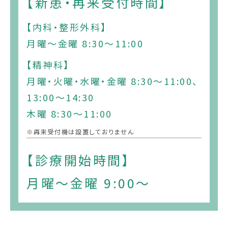
【新患・再来受付時間】
メンタルケアセンター
【内科・整形外科】
月曜～金曜 8:30～11:00
センター長挨拶
【精神科】
外来の方
月曜・火曜・水曜・金曜 8:30～11:00、
13:00～14:30
入院の方
木曜 8:30～11:00
お見舞いの方へ
※再来受付機は設置しておりません
精神科・心療内科
【診療開始時間】
精神科デイケアのご案内
月曜～金曜 9:00～
病棟のご案内
回復期リハビリテーション病棟